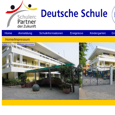
Home
Anmeldung
Schulinformationen
Ereignisse
Kindergarten
Gr
Home/Impressum
Fotos von Gunther Stoye